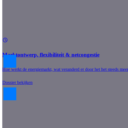
Bekijk alle dossiers
Onze dossiers bevatten informatie, documenten en opinie’s op een sp
Marktontwerp, flexibiliteit & netcongestie
Hoe werkt de energiemarkt, wat veranderd er door het het steeds meer
Dossier bekijken
Leden van de VVDE
Ook lid worden?