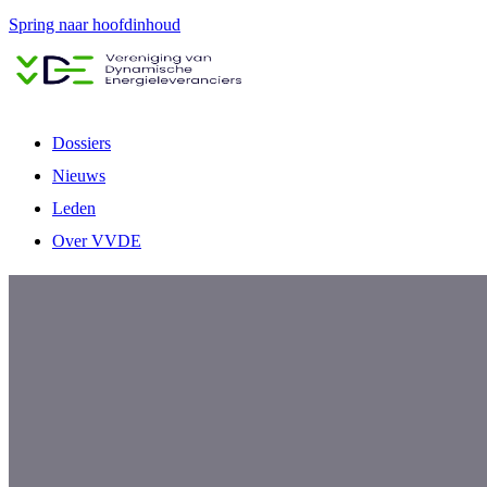
Spring naar hoofdinhoud
Informatie voor
consumenten
dynamische-energieprijzen.nl
Sluiten
Dossiers
Dossiers
Nieuws
Dynamisch contract & consument
Leden
Toezicht, ACM & klachten
Over VVDE
Tarieven, vaste kosten en heffingen
Marktontwerp, flexibiliteit & netcongestie
Netbeheerders & infrastructuur
Menu
Bekijk alle dossiers
Leden
Leden van de VVDE