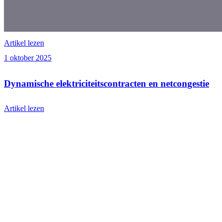
Verwachte energieprijzen inzichtelijk via de VVDE A
Artikel lezen
1 oktober 2025
Dynamische elektriciteitscontracten en netcongestie
Artikel lezen